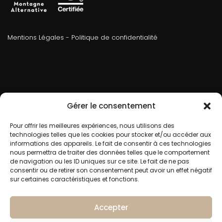
Mentions Légales
-
Politique de confidentialité
Accueil
Gérer le consentement
Nos hébergements
Pour offrir les meilleures expériences, nous utilisons des
Nos activités
technologies telles que les cookies pour stocker et/ou accéder aux
informations des appareils. Le fait de consentir à ces technologies
Nous trouver
nous permettra de traiter des données telles que le comportement
de navigation ou les ID uniques sur ce site. Le fait de ne pas
Contact
consentir ou de retirer son consentement peut avoir un effet négatif
sur certaines caractéristiques et fonctions.
Facebook
Instagram
LinkedIn
Accepter