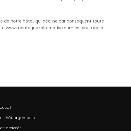
ôle de notre hôtel, qui décline par conséquent toute
s le site www.montagne-alternative.com est soumise à
ccueil
os hébergements
os activités