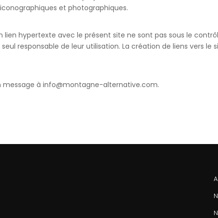
 iconographiques et photographiques.
n lien hypertexte avec le présent site ne sont pas sous le contr
st seul responsable de leur utilisation. La création de liens ver
un message à
info@montagne-alternative.com
.
A
N
N